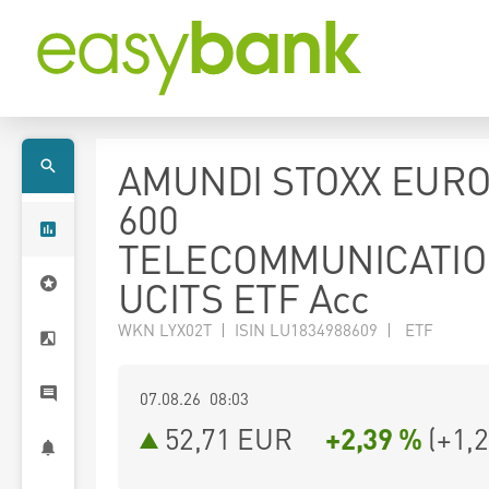
AMUNDI STOXX EUR
600
TELECOMMUNICATI
UCITS ETF Acc
WKN LYX02T | ISIN LU1834988609 | ETF
07.08.26 08:03
52,71
EUR
+2,39 %
(
+1,