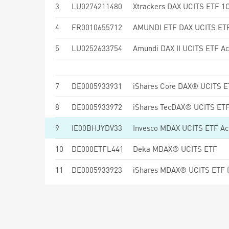
3
LU0274211480
Xtrackers DAX UCITS ETF 1
4
FR0010655712
AMUNDI ETF DAX UCITS ET
5
LU0252633754
Amundi DAX II UCITS ETF Ac
7
DE0005933931
iShares Core DAX® UCITS E
8
DE0005933972
iShares TecDAX® UCITS ETF
9
IE00BHJYDV33
Invesco MDAX UCITS ETF Ac
10
DE000ETFL441
Deka MDAX® UCITS ETF
11
DE0005933923
iShares MDAX® UCITS ETF 