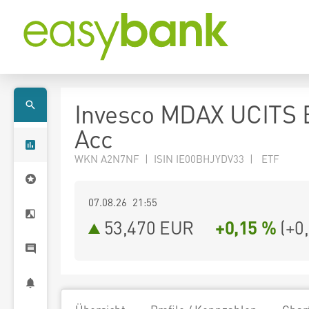
Invesco MDAX UCITS 
Acc
WKN A2N7NF | ISIN IE00BHJYDV33 | ETF
07.08.26 21:55
53,470
EUR
+0,15 %
(
+0