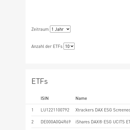
Zeitraum
Anzahl der ETFs
ETFs
ISIN
Name
1
LU1221100792
Xtrackers DAX ESG Screene
2
DE000A0Q4R69
iShares DAX® ESG UCITS ET