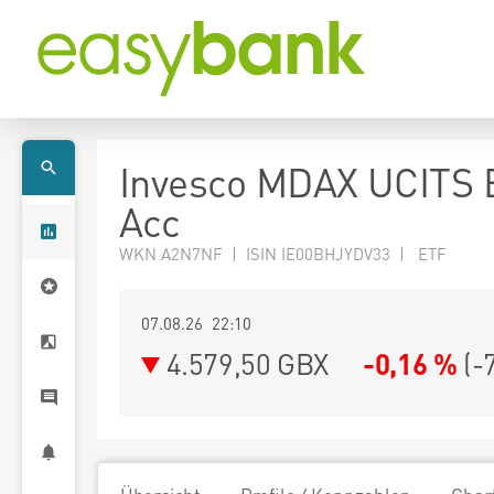
Invesco MDAX UCITS 
Acc
WKN A2N7NF | ISIN IE00BHJYDV33 | ETF
07.08.26 22:10
4.579,50
GBX
-0,16 %
(
-