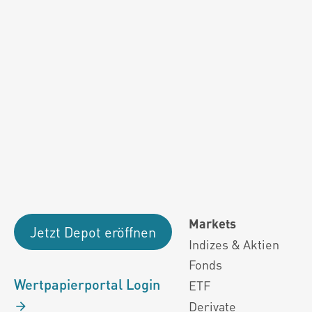
Fondsdaten und g
Performanceergebnisse der Vergange
Alle Kursinformationen sind nach den Bestimmung
Markets
Jetzt Depot eröffnen
Indizes & Aktien
Fonds
Wertpapierportal Login
ETF
Derivate