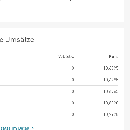
te Umsätze
Vol. Stk.
Kurs
0
10,6995
0
10,6995
0
10,6965
0
10,8020
0
10,7975
sätze im Detail