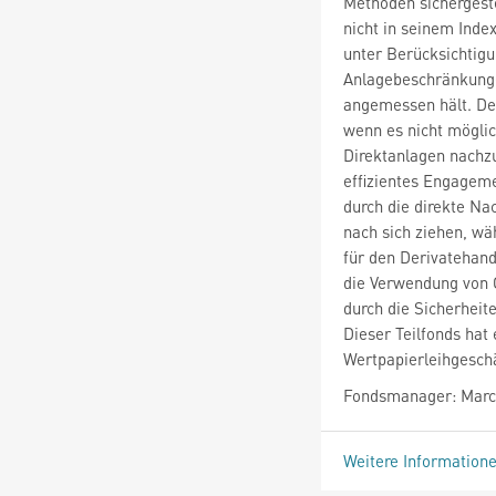
Methoden sichergeste
nicht in seinem Inde
unter Berücksichtigu
Anlagebeschränkunge
angemessen hält. Der
wenn es nicht möglic
Direktanlagen nachzu
effizientes Engagem
durch die direkte N
nach sich ziehen, w
für den Derivatehand
die Verwendung von 
durch die Sicherheit
Dieser Teilfonds hat
Wertpapierleihgesch
Fondsmanager: Marco 
Weitere Information