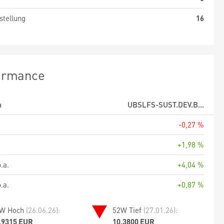
stellung
16
ormance
m
UBSLFS-SUST.DEV.B...
-0,27 %
+1,98 %
.a.
+4,04 %
.a.
+0,87 %
W Hoch
(26.06.26):
52W Tief
(27.01.26):
,9315 EUR
10,3800 EUR