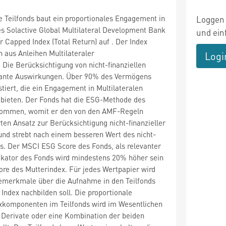
e Teilfonds baut ein proportionales Engagement in
Loggen 
 Solactive Global Multilateral Development Bank
und ein
Capped Index (Total Return) auf . Der Index
h aus Anleihen Multilateraler
Logi
Die Berücksichtigung von nicht-finanziellen
fikante Auswirkungen. Über 90% des Vermögens
stiert, die ein Engagement in Multilateralen
bieten. Der Fonds hat die ESG-Methode des
nommen, womit er den von den AMF-Regeln
ten Ansatz zur Berücksichtigung nicht-finanzieller
nd strebt nach einem besseren Wert des nicht-
ors. Der MSCI ESG Score des Fonds, als relevanter
ndikator des Fonds wird mindestens 20% höher sein
re des Mutterindex. Für jedes Wertpapier wird
emerkmale über die Aufnahme in den Teilfonds
Index nachbilden soll. Die proportionale
xkomponenten im Teilfonds wird im Wesentlichen
 Derivate oder eine Kombination der beiden