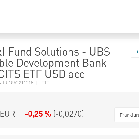
) Fund Solutions - UBS
ble Development Bank
CITS ETF USD acc
N LU1852211215 | ETF
EUR
-0,25 %
(
-0,0270
)
Frankfur