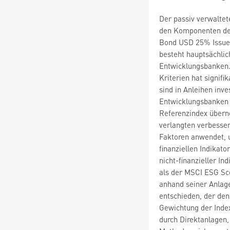
Der passiv verwaltet
den Komponenten des
Bond USD 25% Issuer 
besteht hauptsächlic
Entwicklungsbanken. 
Kriterien hat signi
sind in Anleihen inve
Entwicklungsbanken 
Referenzindex über
verlangten verbesser
Faktoren anwendet, u
finanziellen Indikat
nicht-finanzieller I
als der MSCI ESG Sco
anhand seiner Anlag
entschieden, der den 
Gewichtung der Inde
durch Direktanlagen,