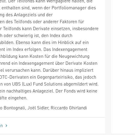
llt. Der Teilfonds kann Wertpapiere halten, die
x enthalten sind, wenn der Portfoliomanager dies
ng des Anlageziels und der
n des Teilfonds oder anderer Faktoren für
 Teilfonds kann Derivate einsetzen, insbesondere
h oder schwierig ist, den Index durch
bilden. Ebenso kann dies im Hinblick auf ein
ent im Index erfolgen. Das Indexengagement
achbildung kann Kosten für die Neugewichtung
ährend ein Indexengagement über Derivate Kosten
el verursachen kann. Darüber hinaus impliziert
OTC-Derivaten ein Gegenparteirisiko, das jedoch
en von UBS (Lux) Fund Solutions abgemildert wird.
 ein nachhaltiges Anlageziel. Der Fonds wird keine
äfte eingehen.
Bontognali, Joël Sidler, Riccardo Ghirlandi
en