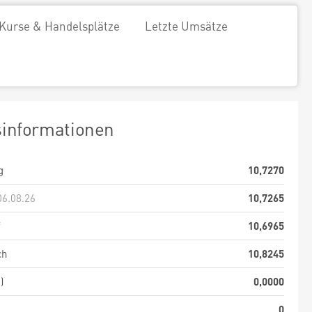
Kurse & Handelsplätze
Letzte Umsätze
sinformationen
g
10,7270
06.08.26
10,7265
f
10,6965
ch
10,8245
)
0,0000
0