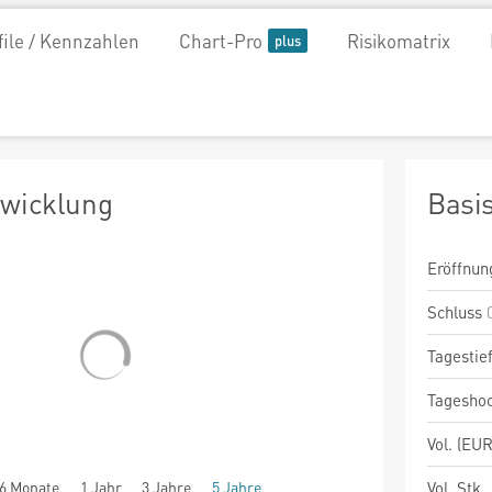
file / Kennzahlen
Chart-Pro
Risikomatrix
twicklung
Basi
Eröffnun
Schluss
Tagestie
Tagesho
Vol. (EUR
6 Monate
1 Jahr
3 Jahre
5 Jahre
Vol. Stk.