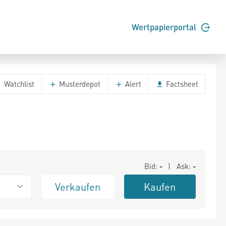
Wertpapierportal
Watchlist
Musterdepot
Alert
Factsheet
Bid:
-
| Ask:
-
Verkaufen
Kaufen
t