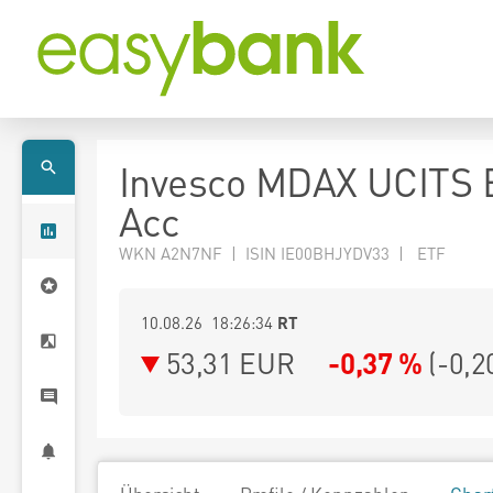
Invesco MDAX UCITS 
Acc
WKN A2N7NF | ISIN IE00BHJYDV33 | ETF
10.08.26 18:26:34
RT
53,31
EUR
-0,37 %
(
-0,2