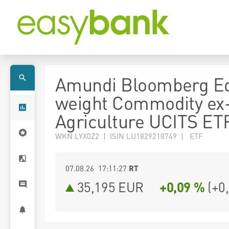
Amundi Bloomberg E
weight Commodity ex
Agriculture UCITS ET
WKN LYX0Z2 | ISIN LU1829218749 | ETF
07.08.26 17:11:27
RT
35,195
EUR
+0,09 %
(
+0