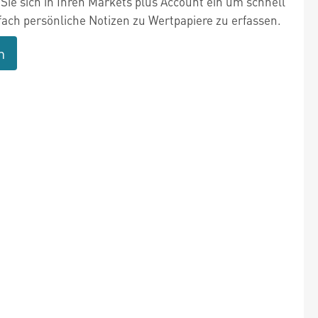
Sie sich in Ihren Markets plus Account ein um schnell
fach persönliche Notizen zu Wertpapiere zu erfassen.
n