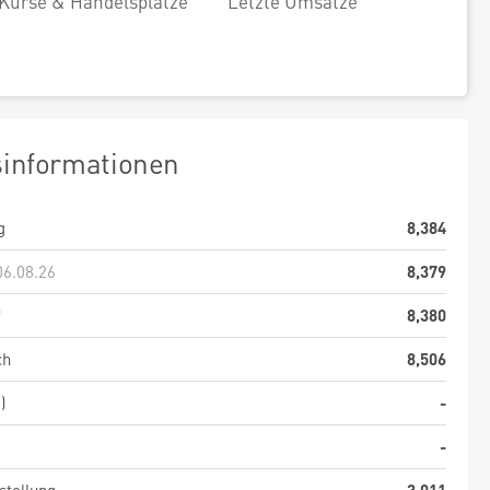
Kurse & Handelsplätze
Letzte Umsätze
sinformationen
g
8,384
06.08.26
8,379
f
8,380
ch
8,506
)
-
-