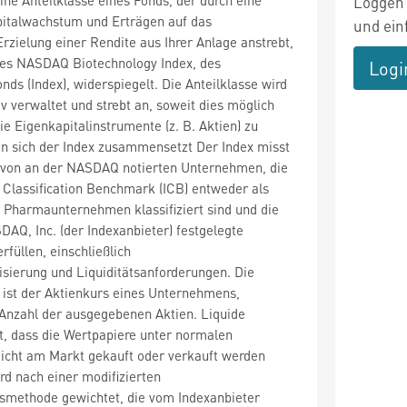
Loggen 
italwachstum und Erträgen auf das
und ein
zielung einer Rendite aus Ihrer Anlage anstrebt,
des NASDAQ Biotechnology Index, des
Logi
nds (Index), widerspiegelt. Die Anteilklasse wird
v verwaltet und strebt an, soweit dies möglich
ie Eigenkapitalinstrumente (z. B. Aktien) zu
en sich der Index zusammensetzt Der Index misst
 von an der NASDAQ notierten Unternehmen, die
 Classification Benchmark (ICB) entweder als
 Pharmaunternehmen klassifiziert sind und die
AQ, Inc. (der Indexanbieter) festgelegte
rfüllen, einschließlich
sierung und Liquiditätsanforderungen. Die
 ist der Aktienkurs eines Unternehmens,
r Anzahl der ausgegebenen Aktien. Liquide
t, dass die Wertpapiere unter normalen
icht am Markt gekauft oder verkauft werden
rd nach einer modifizierten
gsmethode gewichtet, die vom Indexanbieter