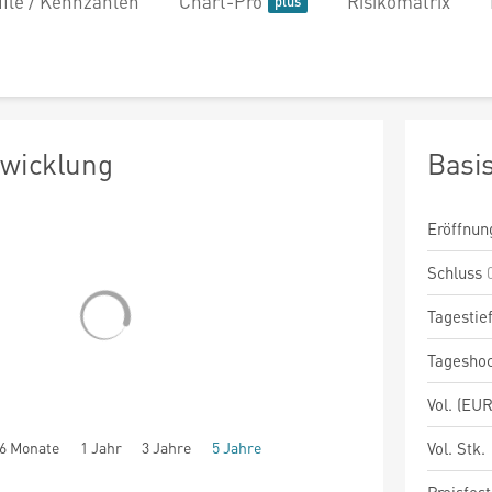
file / Kennzahlen
Chart-Pro
Risikomatrix
twicklung
Basi
Eröffnun
Schluss
Tagestie
Tagesho
Vol. (EUR
6 Monate
1 Jahr
3 Jahre
5 Jahre
Vol. Stk.