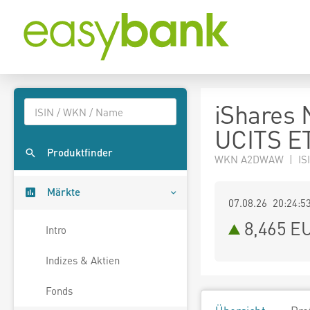
iShares
UCITS ET
Produktfinder
WKN A2DWAW | ISI
Märkte
07.08.26 20:24:5
8,465
E
Intro
Indizes & Aktien
Fonds