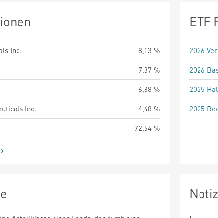
tionen
ETF 
ls Inc.
8,13 %
2026 Ver
7,87 %
2026 Bas
6,88 %
2025 Hal
ticals Inc.
4,48 %
2025 Rec
72,64 %
ie
Noti
eine Anteilklasse eines Fonds, der durch eine