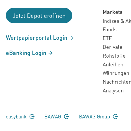
Markets
Jetzt Depot eröffnen
Indizes & A
Fonds
Wertpapierportal Login
ETF
Derivate
eBanking Login
Rohstoffe
Anleihen
Währungen 
Nachrichte
Analysen
easybank
BAWAG
BAWAG Group