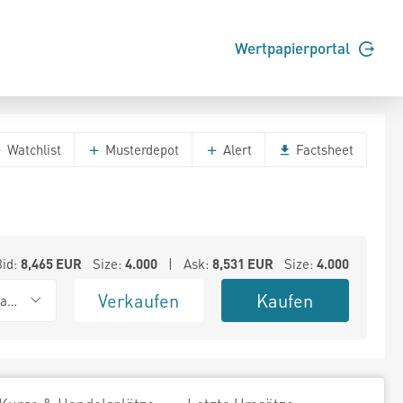
Wertpapierportal
Watchlist
Musterdepot
Alert
Factsheet
Bid:
8,465
EUR
Size:
4.000
| Ask:
8,531
EUR
Size:
4.000
Verkaufen
Kaufen
ank (Baadex)