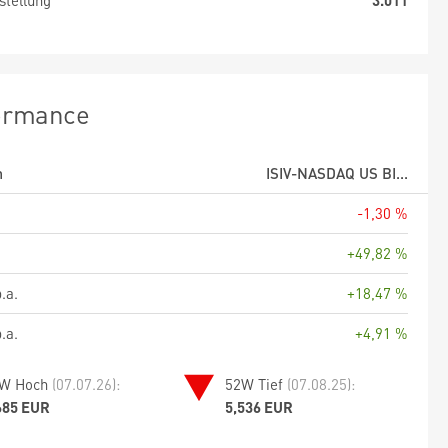
stellung
3.011
ormance
m
ISIV-NASDAQ US BI...
-1,30 %
+49,82 %
.a.
+18,47 %
.a.
+4,91 %
W Hoch
(07.07.26):
52W Tief
(07.08.25):
685 EUR
5,536 EUR