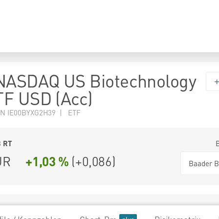
 NASDAQ US Biotechnology
F USD (Acc)
N IE00BYXG2H39 | ETF
3
RT
UR
+1,03 %
(
+0,086
)
Baader B