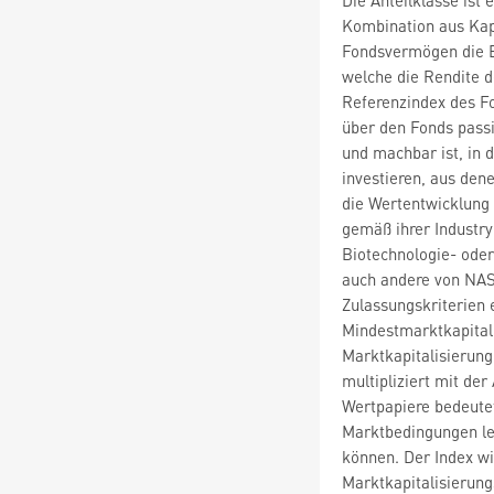
Kombination aus Kap
Fondsvermögen die Er
welche die Rendite 
Referenzindex des Fo
über den Fonds passi
und machbar ist, in d
investieren, aus den
die Wertentwicklung
gemäß ihrer Industry
Biotechnologie- oder
auch andere von NASD
Zulassungskriterien e
Mindestmarktkapitali
Marktkapitalisierung
multipliziert mit de
Wertpapiere bedeute
Marktbedingungen le
können. Der Index wi
Marktkapitalisierun