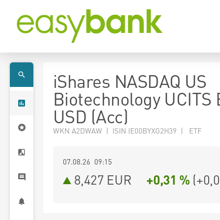
iShares NASDAQ US
Biotechnology UCITS
USD (Acc)
WKN A2DWAW | ISIN IE00BYXG2H39 | ETF
07.08.26 09:15
8,427
EUR
+0,31 %
(
+0,