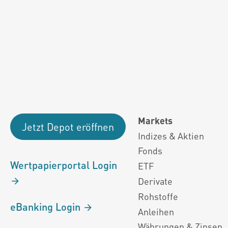
Fondsdaten und g
Performanceergebnisse der Vergange
Alle Kursinformationen sind nach den Bestimmung
Markets
Jetzt Depot eröffnen
Indizes & Aktien
Fonds
Wertpapierportal Login
ETF
Derivate
Rohstoffe
eBanking Login
Anleihen
Währungen & Zinsen