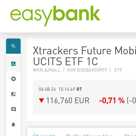
Xtrackers Future Mobi
UCITS ETF 1C
WKN A2N6LL | ISIN IE00BGV5VR99 | ETF
06.08.26 15:14:49
RT
116,760
EUR
-0,71 %
(
-