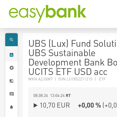
UBS (Lux) Fund Soluti
UBS Sustainable
Development Bank B
UCITS ETF USD acc
WKN A2JQW7 | ISIN LU1852211215 | ETF
08.08.26 13:04:24
RT
10,70
EUR
+0,00 %
(
+0,