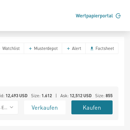
Wertpapierportal
Watchlist
Musterdepot
Alert
Factsheet
id:
12,493
USD
Size:
1.612
| Ask:
12,512
USD
Size:
855
Verkaufen
Kaufen
s Exchange