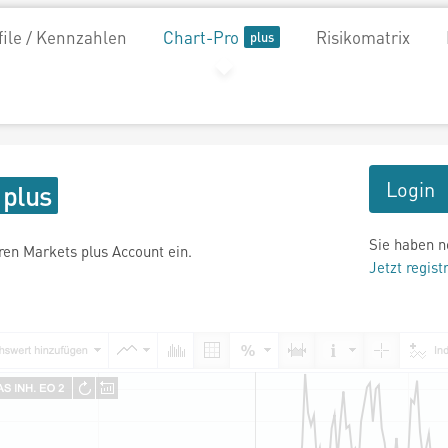
file / Kennzahlen
Chart-Pro
Risikomatrix
Login
Sie haben n
hren Markets plus Account ein.
Jetzt regist