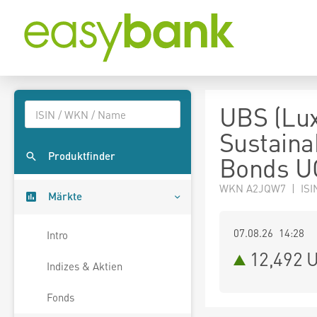
UBS (Lux
Sustaina
Produktfinder
Bonds U
WKN A2JQW7 | ISI
Märkte
07.08.26 14:28
Intro
12,492
U
Indizes & Aktien
Fonds