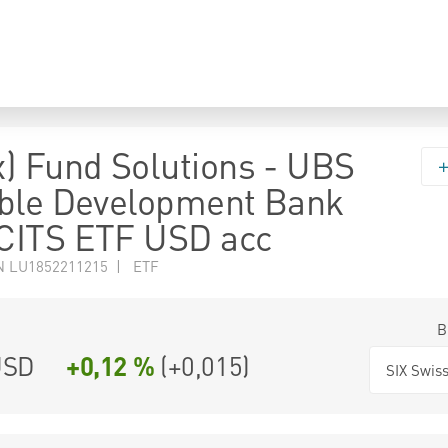
) Fund Solutions - UBS
ble Development Bank
CITS ETF USD acc
N LU1852211215 | ETF
B
SD
+0,12 %
(
+0,015
)
SIX Swis