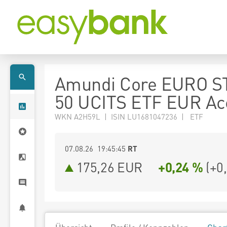
Amundi Core EURO S
50 UCITS ETF EUR Ac
WKN A2H59L | ISIN LU1681047236 | ETF
07.08.26 19:45:45
RT
175,26
EUR
+0,24 %
(
+0