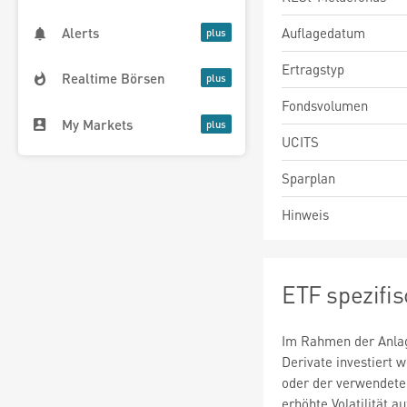
Auflagedatum
Alerts
Ertragstyp
Realtime Börsen
Fondsvolumen
My Markets
UCITS
Sparplan
Hinweis
ETF spezifi
Im Rahmen der Anlag
Derivate investiert
oder der verwendete
erhöhte Volatilität a