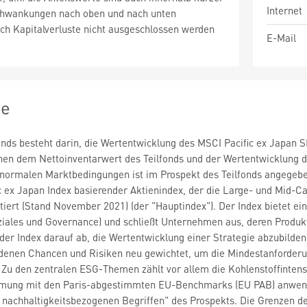
Internet
chwankungen nach oben und nach unten
ch Kapitalverluste nicht ausgeschlossen werden
E-Mail
ie
fonds besteht darin, die Wertentwicklung des MSCI Pacific ex Japan S
hen dem Nettoinventarwert des Teilfonds und der Wertentwicklung d
 normalen Marktbedingungen ist im Prospekt des Teilfonds angegeben
 ex Japan Index basierender Aktienindex, der die Large- und Mid-Cap-
tiert (Stand November 2021) (der "Hauptindex"). Der Index bietet
ziales und Governance) und schließt Unternehmen aus, deren Produk
 der Index darauf ab, die Wertentwicklung einer Strategie abzubilde
enen Chancen und Risiken neu gewichtet, um die Mindestanforder
. Zu den zentralen ESG-Themen zählt vor allem die Kohlenstoffintens
mmung mit den Paris-abgestimmten EU-Benchmarks (EU PAB) anwendet,
 nachhaltigkeitsbezogenen Begriffen" des Prospekts. Die Grenzen d