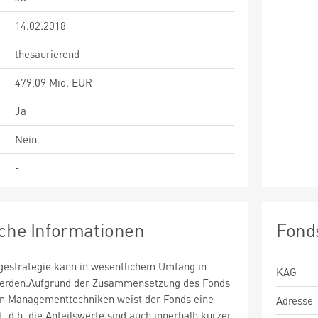
14.02.2018
thesaurierend
479,09 Mio. EUR
Ja
Nein
-
sche Informationen
Fond
estrategie kann in wesentlichem Umfang in
KAG
 werden.Aufgrund der Zusammensetzung des Fonds
n Managementtechniken weist der Fonds eine
Adresse
uf, d.h. die Anteilswerte sind auch innerhalb kurzer