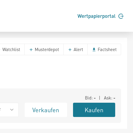
Wertpapierportal
Watchlist
Musterdepot
Alert
Factsheet
Bid:
-
| Ask:
-
Verkaufen
Kaufen
F