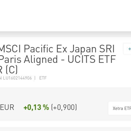
SCI Pacific Ex Japan SRI
Paris Aligned - UCITS ETF
 (C)
N LU1602144906 | ETF
EUR
+0,13 %
(
+0,900
)
Xetra ET