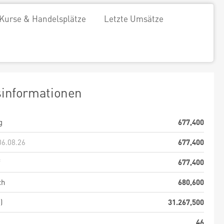
Kurse & Handelsplätze
Letzte Umsätze
sinformationen
g
677,400
06.08.26
677,400
f
677,400
ch
680,600
)
31.267,500
46