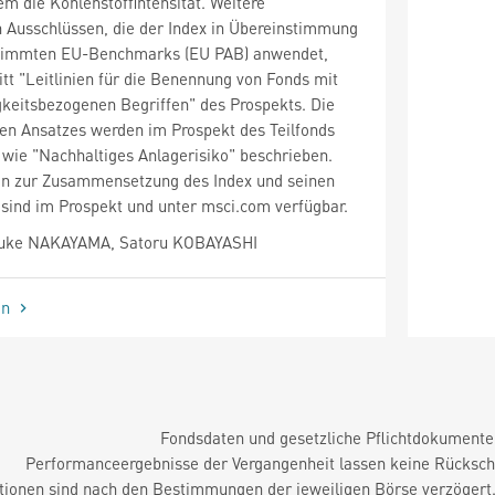
em die Kohlenstoffintensität. Weitere
 Ausschlüssen, die der Index in Übereinstimmung
stimmten EU-Benchmarks (EU PAB) anwendet,
itt "Leitlinien für die Benennung von Fonds mit
keitsbezogenen Begriffen" des Prospekts. Die
en Ansatzes werden im Prospekt des Teilfonds
 wie "Nachhaltiges Anlagerisiko" beschrieben.
en zur Zusammensetzung des Index und seinen
 sind im Prospekt und unter msci.com verfügbar.
suke NAKAYAMA, Satoru KOBAYASHI
en
Fondsdaten und gesetzliche Pflichtdokument
Performanceergebnisse der Vergangenheit lassen keine Rückschl
tionen sind nach den Bestimmungen der jeweiligen Börse verzögert