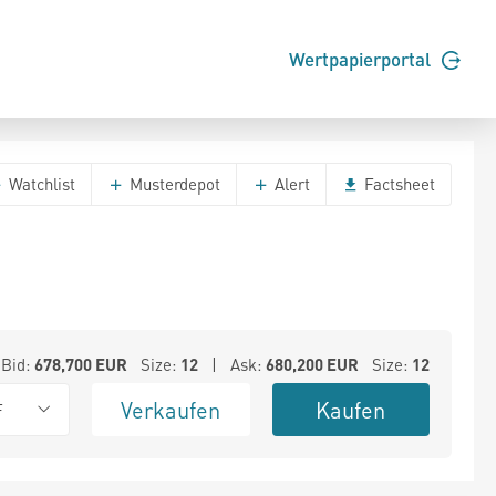
Wertpapierportal
Watchlist
Musterdepot
Alert
Factsheet
Bid:
678,700
EUR
Size:
12
| Ask:
680,200
EUR
Size:
12
Verkaufen
Kaufen
F