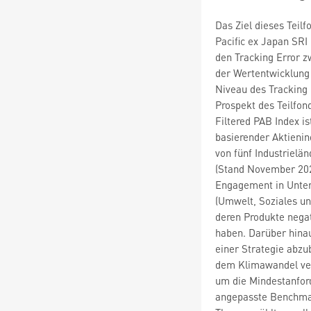
Das Ziel dieses Teil
Pacific ex Japan SRI
den Tracking Error z
der Wertentwicklung 
Niveau des Tracking
Prospekt des Teilfon
Filtered PAB Index i
basierender Aktienin
von fünf Industrielä
(Stand November 2021
Engagement in Unte
(Umwelt, Soziales u
deren Produkte nega
haben. Darüber hinau
einer Strategie abzu
dem Klimawandel ver
um die Mindestanfor
angepasste Benchmar