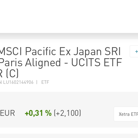
SCI Pacific Ex Japan SRI
Paris Aligned - UCITS ETF
 (C)
N LU1602144906 | ETF
EUR
+0,31 %
(
+2,100
)
Xetra ET