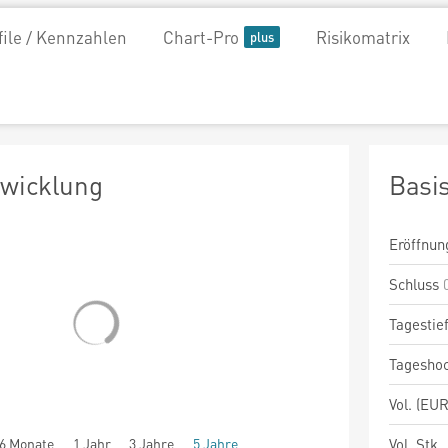
file / Kennzahlen
Chart-Pro
Risikomatrix
twicklung
Basi
Eröffnun
Schluss
Tagestie
Tagesho
Vol. (EUR
6 Monate
1 Jahr
3 Jahre
5 Jahre
Vol. Stk.