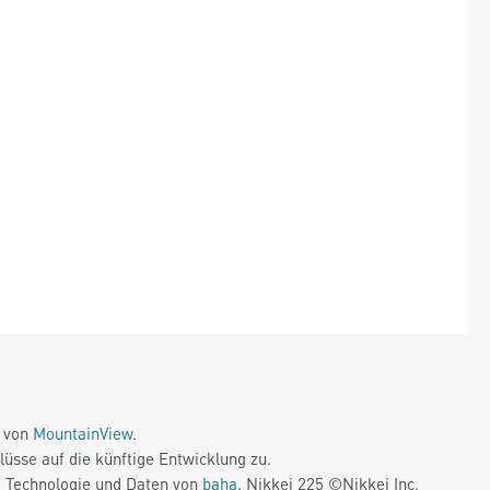
e von
MountainView
.
üsse auf die künftige Entwicklung zu.
. Technologie und Daten von
baha
. Nikkei 225 ©Nikkei Inc.