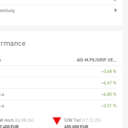
stellung
9
ormance
m
AIS-M.PXJSRIP. UE...
+3,48 %
+6,47 %
.a.
+6,00 %
.a.
+2,51 %
W Hoch
(06.08.26):
52W Tief
(17.12.25):
7,400 EUR
605,000 EUR