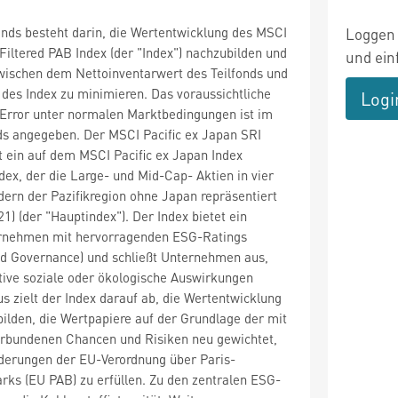
fonds besteht darin, die Wertentwicklung des MSCI
Loggen 
 Filtered PAB Index (der "Index") nachzubilden und
und ein
wischen dem Nettoinventarwert des Teilfonds und
des Index zu minimieren. Das voraussichtliche
Logi
 Error unter normalen Marktbedingungen ist im
ds angegeben. Der MSCI Pacific ex Japan SRI
st ein auf dem MSCI Pacific ex Japan Index
dex, der die Large- und Mid-Cap- Aktien in vier
ndern der Pazifikregion ohne Japan repräsentiert
) (der "Hauptindex"). Der Index bietet ein
rnehmen mit hervorragenden ESG-Ratings
nd Governance) und schließt Unternehmen aus,
tive soziale oder ökologische Auswirkungen
s zielt der Index darauf ab, die Wertentwicklung
bilden, die Wertpapiere auf der Grundlage der mit
bundenen Chancen und Risiken neu gewichtet,
derungen der EU-Verordnung über Paris-
ks (EU PAB) zu erfüllen. Zu den zentralen ESG-