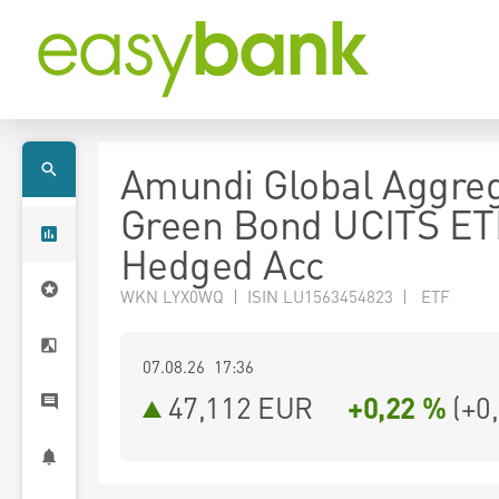
Amundi Global Aggre
Green Bond UCITS E
Hedged Acc
WKN LYX0WQ | ISIN LU1563454823 | ETF
07.08.26 17:36
47,112
EUR
+0,22 %
(
+0