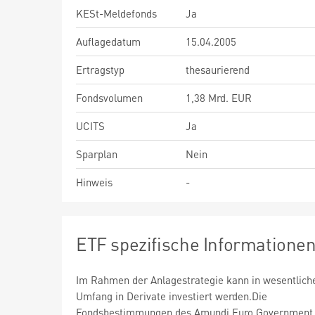
KESt-Meldefonds
Ja
Auflagedatum
15.04.2005
Ertragstyp
thesaurierend
Fondsvolumen
1,38 Mrd. EUR
UCITS
Ja
Sparplan
Nein
Hinweis
-
ETF spezifische Informatione
Im Rahmen der Anlagestrategie kann in wesentlic
Umfang in Derivate investiert werden.Die
Fondsbestimmungen des Amundi Euro Government I