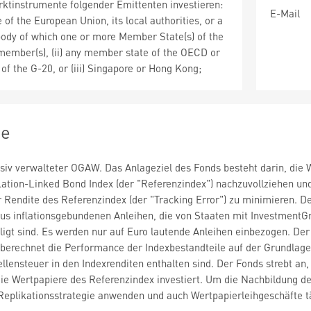
ktinstrumente folgender Emittenten investieren:
E-Mail
 of the European Union, its local authorities, or a
 body of which one or more Member State(s) of the
ember(s), (ii) any member state of the OECD or
f the G-20, or (iii) Singapore or Hong Kong;
ie
ssiv verwalteter OGAW. Das Anlageziel des Fonds besteht darin, die
ation-Linked Bond Index (der "Referenzindex") nachzuvollziehen und g
r Rendite des Referenzindex (der "Tracking Error") zu minimieren. 
aus inflationsgebundenen Anleihen, die von Staaten mit Investment
igt sind. Es werden nur auf Euro lautende Anleihen einbezogen. Der
berechnet die Performance der Indexbestandteile auf der Grundlage
lensteuer in den Indexrenditen enthalten sind. Der Fonds strebt an, 
n die Wertpapiere des Referenzindex investiert. Um die Nachbildung 
Replikationsstrategie anwenden und auch Wertpapierleihgeschäfte t