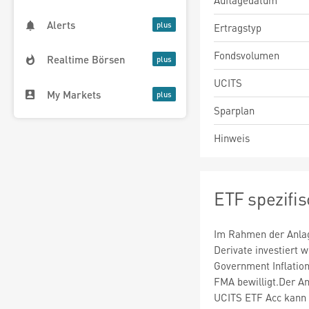
Auflagedatum
Alerts
Ertragstyp
Fondsvolumen
Realtime Börsen
UCITS
My Markets
Sparplan
Hinweis
ETF spezifi
Im Rahmen der Anlag
Derivate investiert
Government Inflatio
FMA bewilligt.Der A
UCITS ETF Acc kann 