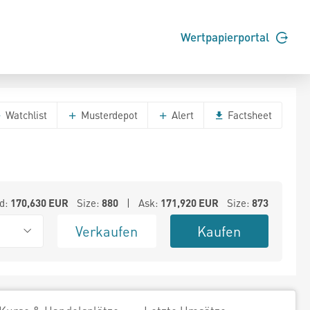
Wertpapierportal
Watchlist
Musterdepot
Alert
Factsheet
d:
170,630
EUR
Size:
880
| Ask:
171,920
EUR
Size:
873
Verkaufen
Kaufen