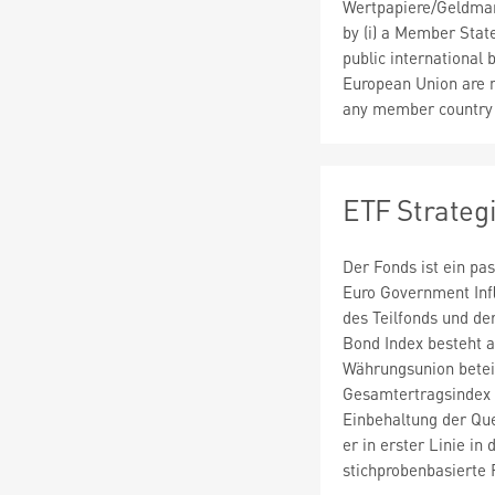
Wertpapiere/Geldmar
by (i) a Member State
public international
European Union are m
any member country o
ETF Strateg
Der Fonds ist ein pa
Euro Government Infl
des Teilfonds und de
Bond Index besteht 
Währungsunion beteil
Gesamtertragsindex 
Einbehaltung der Quel
er in erster Linie i
stichprobenbasierte 