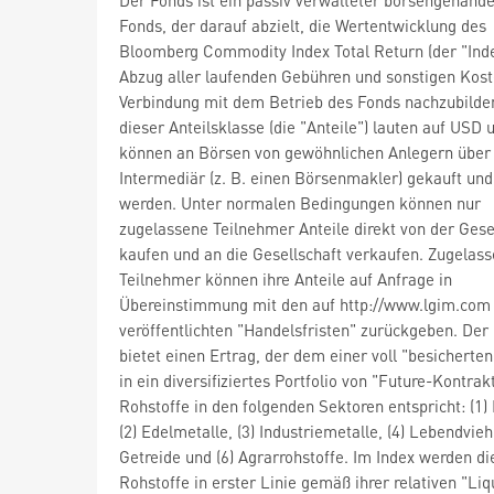
Fonds, der darauf abzielt, die Wertentwicklung des
Bloomberg Commodity Index Total Return (der "Ind
Abzug aller laufenden Gebühren und sonstigen Kost
Verbindung mit dem Betrieb des Fonds nachzubilden
dieser Anteilsklasse (die "Anteile") lauten auf USD 
können an Börsen von gewöhnlichen Anlegern über
Intermediär (z. B. einen Börsenmakler) gekauft und
werden. Unter normalen Bedingungen können nur
zugelassene Teilnehmer Anteile direkt von der Gese
kaufen und an die Gesellschaft verkaufen. Zugelas
Teilnehmer können ihre Anteile auf Anfrage in
Übereinstimmung mit den auf http://www.lgim.com
veröffentlichten "Handelsfristen" zurückgeben. Der
bietet einen Ertrag, der dem einer voll "besicherte
in ein diversifiziertes Portfolio von "Future-Kontrak
Rohstoffe in den folgenden Sektoren entspricht: (1) 
(2) Edelmetalle, (3) Industriemetalle, (4) Lebendvieh,
Getreide und (6) Agrarrohstoffe. Im Index werden di
Rohstoffe in erster Linie gemäß ihrer relativen "Liq