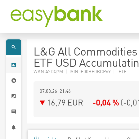
L&G All Commodities
ETF USD Accumulati
WKN A2DQ7M | ISIN IE00BF0BCP69 | ETF
07.08.26 21:46
16,79
EUR
-0,04 %
(
-0,0