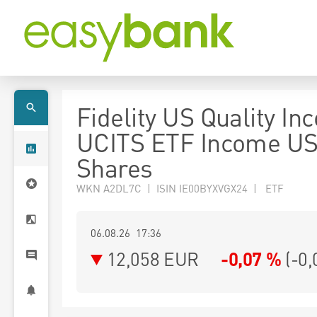
Fidelity US Quality I
UCITS ETF Income U
Shares
WKN A2DL7C | ISIN IE00BYXVGX24 | ETF
06.08.26 17:36
12,058
EUR
-0,07 %
(
-0,