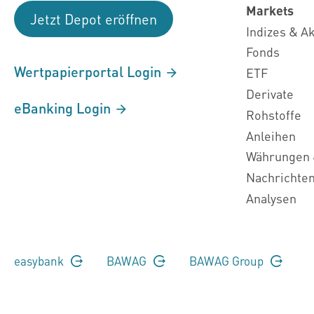
Markets
Jetzt Depot eröffnen
Indizes & A
Fonds
Wertpapierportal Login
ETF
Derivate
eBanking Login
Rohstoffe
Anleihen
Währungen 
Nachrichte
Analysen
easybank
BAWAG
BAWAG Group