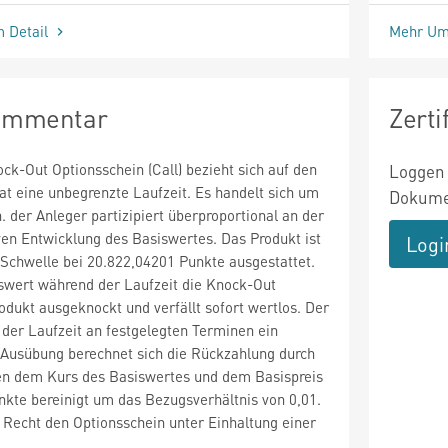
m Detail
Mehr Um
Kommentar
Zert
k-Out Optionsschein (Call) bezieht sich auf den
Loggen 
t eine unbegrenzte Laufzeit. Es handelt sich um
Dokumen
. der Anleger partizipiert überproportional an der
ven Entwicklung des Basiswertes. Das Produkt ist
Logi
Schwelle bei 20.822,04201 Punkte ausgestattet.
swert während der Laufzeit die Knock-Out
odukt ausgeknockt und verfällt sofort wertlos. Der
der Laufzeit an festgelegten Terminen ein
 Ausübung berechnet sich die Rückzahlung durch
hen dem Kurs des Basiswertes und dem Basispreis
kte bereinigt um das Bezugsverhältnis von 0,01.
 Recht den Optionsschein unter Einhaltung einer