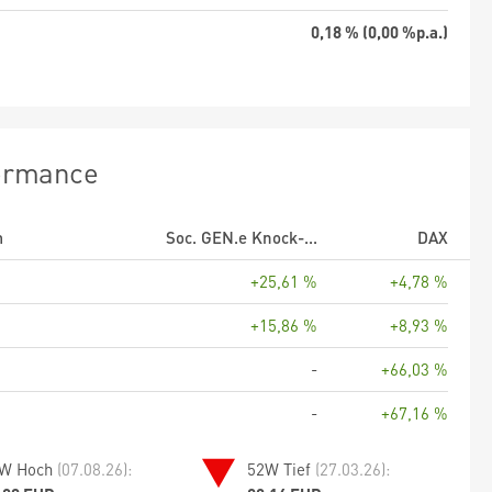
0,18 % (0,00 %p.a.)
ormance
m
Soc. GEN.e Knock-...
DAX
+25,61 %
+4,78 %
+15,86 %
+8,93 %
-
+66,03 %
-
+67,16 %
W Hoch
(07.08.26):
52W Tief
(27.03.26):