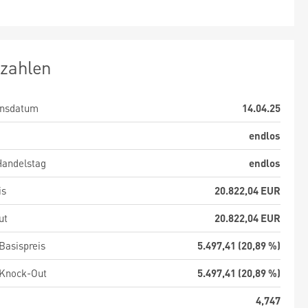
zahlen
nsdatum
14.04.25
endlos
Handelstag
endlos
is
20.822,04 EUR
ut
20.822,04 EUR
Basispreis
5.497,41 (20,89 %)
 Knock-Out
5.497,41 (20,89 %)
4,747