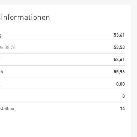
sinformationen
g
53,61
06.08.26
53,53
f
53,61
ch
55,96
)
0,00
0
stellung
14