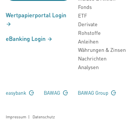
Fonds
Wertpapierportal Login
ETF
Derivate
Rohstoffe
eBanking Login
Anleihen
Währungen & Zinsen
Nachrichten
Analysen
easybank
BAWAG
BAWAG Group
Impressum
|
Datenschutz