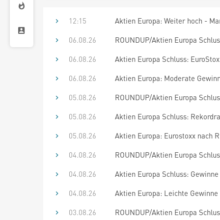
12:15
Aktien Europa: Weiter hoch - Ma
06.08.26
ROUNDUP/Aktien Europa Schluss:
06.08.26
Aktien Europa Schluss: EuroStoxx
06.08.26
Aktien Europa: Moderate Gewinn
05.08.26
ROUNDUP/Aktien Europa Schluss
05.08.26
Aktien Europa Schluss: Rekordra
05.08.26
Aktien Europa: Eurostoxx nach R
04.08.26
ROUNDUP/Aktien Europa Schluss
04.08.26
Aktien Europa Schluss: Gewinne
04.08.26
Aktien Europa: Leichte Gewinne
03.08.26
ROUNDUP/Aktien Europa Schluss: