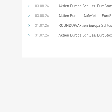
03.08.26
Aktien Europa Schluss: EuroStoxx
03.08.26
Aktien Europa: Aufwärts - Euro
31.07.26
ROUNDUP/Aktien Europa Schluss
31.07.26
Aktien Europa Schluss: EuroSto