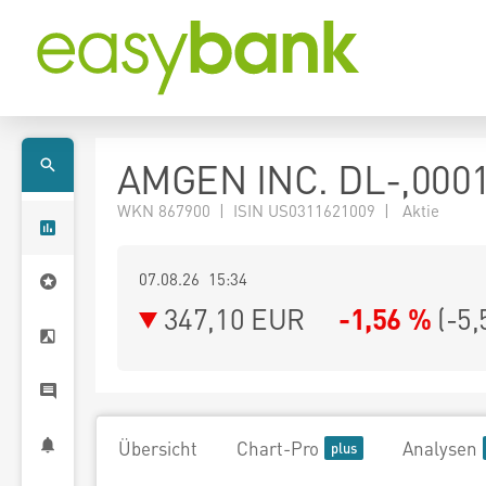
AMGEN INC. DL-,000
WKN 867900 | ISIN US0311621009 | Aktie
07.08.26 15:34
347,10
EUR
-1,56 %
(
-5,
Übersicht
Chart-Pro
Analysen