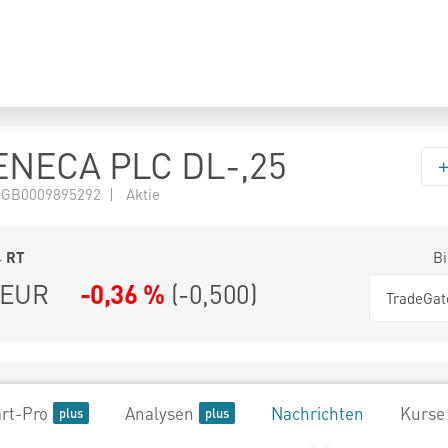
NECA PLC DL-,25
 GB0009895292 | Aktie
4
RT
Bi
EUR
-0,36 %
(
-0,500
)
TradeGat
rt-Pro
Analysen
Nachrichten
Kurse