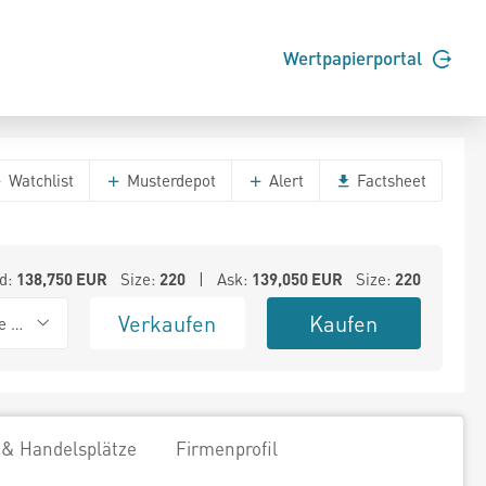
Wertpapierportal
Watchlist
Musterdepot
Alert
Factsheet
d:
138,750
EUR
Size:
220
| Ask:
139,050
EUR
Size:
220
Verkaufen
Kaufen
e BSX
 & Handelsplätze
Firmenprofil