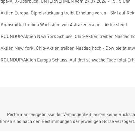
dpa-AFX-Überblick: UNTERNEHMEN vom 27.07.2026 - 15.15 Uhr
Aktien Europa: Ölpreisrückgang treibt Erholung voran - SMI auf Re
Krebsmittel treiben Wachstum von Astrazeneca an - Aktie steigt
ROUNDUP/Aktien New York Schluss: Chip-Aktien treiben Nasdaq h
Aktien New York: Chip-Aktien treiben Nasdaq hoch - Dow bleibt et
ROUNDUP/Aktien Europa Schluss: Auf drei schwache Tage folgt Erh
Performanceergebnisse der Vergangenheit lassen keine Rückschl
tionen sind nach den Bestimmungen der jeweiligen Börse verzögert