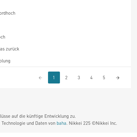
kordhoch
och
was zurück
olung
1
2
3
4
5
üsse auf die künftige Entwicklung zu.
. Technologie und Daten von
baha
. Nikkei 225 ©Nikkei Inc.