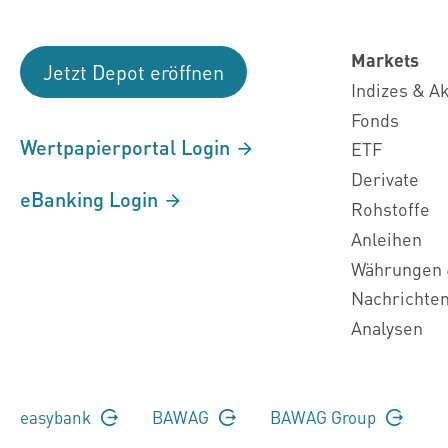
Markets
Jetzt Depot eröffnen
Indizes & A
Fonds
Wertpapierportal Login
ETF
Derivate
eBanking Login
Rohstoffe
Anleihen
Währungen 
Nachrichte
Analysen
easybank
BAWAG
BAWAG Group