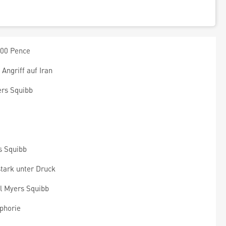
500 Pence
ngriff auf Iran
ers Squibb
s Squibb
ark unter Druck
l Myers Squibb
phorie