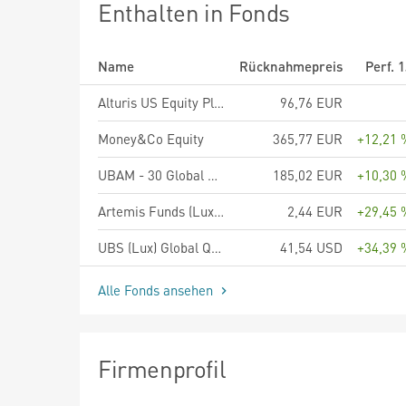
Enthalten in Fonds
Name
Rücknahmepreis
Perf. 
Alturis US Equity Plus S
96,76 EUR
Money&Co Equity
365,77 EUR
+12,21 
UBAM - 30 Global Leaders Equity UC EUR
185,02 EUR
+10,30 
Artemis Funds (Lux) - US Focus - A accumulation EUR hedged
2,44 EUR
+29,45 
UBS (Lux) Global Quality Dividend Equity Fund P-acc
41,54 USD
+34,39 
Alle Fonds ansehen
Firmenprofil