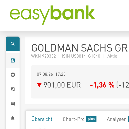
GOLDMAN SACHS GRP
WKN 920332 | ISIN US38141G1040 | Aktie
07.08.26 17:25
901,00
EUR
-1,36 %
(
-12
Übersicht
Chart-Pro
Analysen