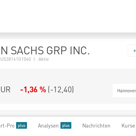
N SACHS GRP INC.
 US38141G1040 | Aktie
UR
-1,36 %
(
-12,40
)
Hannove
rt-Pro
Analysen
Nachrichten
Kurse