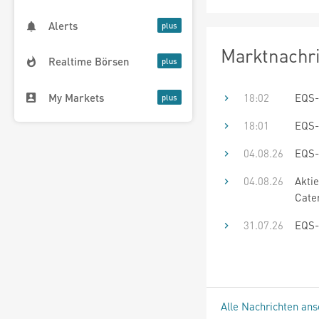
Alerts
Marktnachr
Realtime Börsen
My Markets
18:02
EQS-
18:01
EQS-
04.08.26
EQS-
04.08.26
Akti
Cater
31.07.26
EQS-
Alle Nachrichten an