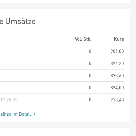
te Umsätze
Vol. Stk.
Kurs
0
901,00
0
894,20
0
893,60
0
894,00
 17:25:01
0
913,40
sätze im Detail