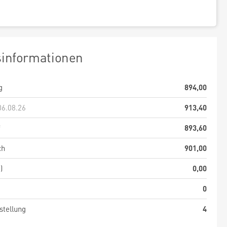
sinformationen
g
894,00
06.08.26
913,40
f
893,60
ch
901,00
)
0,00
0
stellung
4