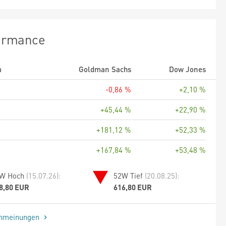
ormance
m
Goldman Sachs
Dow Jones
-0,86 %
+2,10 %
+45,44 %
+22,90 %
+181,12 %
+52,33 %
+167,84 %
+53,48 %
W Hoch
(15.07.26):
52W Tief
(20.08.25):
8,80 EUR
616,80 EUR
enmeinungen