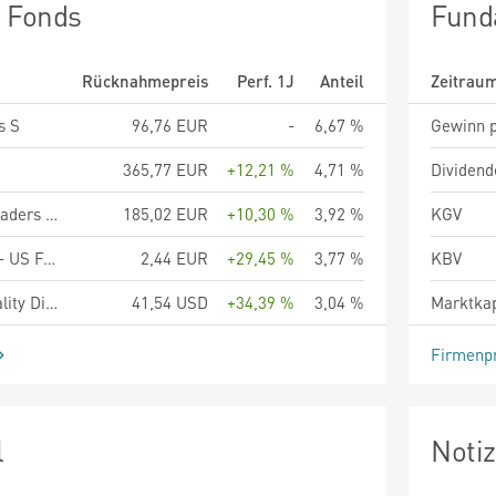
n Fonds
Fund
Rücknahmepreis
Perf. 1J
Anteil
Zeitrau
s S
96,76 EUR
-
6,67 %
Gewinn p
365,77 EUR
+12,21 %
4,71 %
Dividend
UBAM - 30 Global Leaders Equity UC EUR
185,02 EUR
+10,30 %
3,92 %
KGV
Artemis Funds (Lux) - US Focus - A accumulation EUR hedged
2,44 EUR
+29,45 %
3,77 %
KBV
UBS (Lux) Global Quality Dividend Equity Fund P-acc
41,54 USD
+34,39 %
3,04 %
Marktkap
Firmenpr
l
Noti