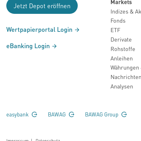
Markets
Jetzt Depot eröffnen
Indizes & A
Fonds
Wertpapierportal Login
ETF
Derivate
eBanking Login
Rohstoffe
Anleihen
Währungen 
Nachrichte
Analysen
easybank
BAWAG
BAWAG Group
Impressum
|
Datenschutz