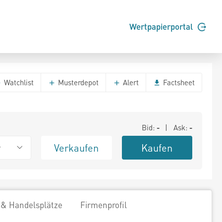
Wertpapierportal
Watchlist
Musterdepot
Alert
Factsheet
Bid:
-
| Ask:
-
Verkaufen
Kaufen
r
 & Handelsplätze
Firmenprofil