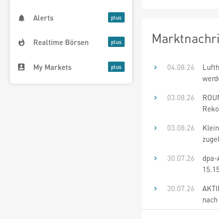
Alerts
Marktnachr
Realtime Börsen
My Markets
04.08.26
Luft
werd
03.08.26
ROUN
Rekor
03.08.26
Klei
zuge
30.07.26
dpa-
15.1
30.07.26
AKTI
nach 