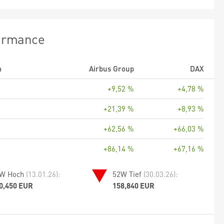
ormance
m
Airbus Group
DAX
+9,52 %
+4,78 %
+21,39 %
+8,93 %
+62,56 %
+66,03 %
+86,14 %
+67,16 %
W Hoch
(13.01.26):
52W Tief
(30.03.26):
0,450 EUR
158,840 EUR