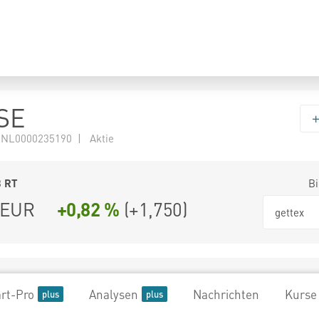
SE
 NL0000235190 | Aktie
3
RT
Bi
EUR
+0,82 %
(
+1,750
)
gettex
rt-Pro
Analysen
Nachrichten
Kurse