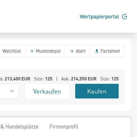
Wertpapierportal
Watchlist
Musterdepot
Alert
Factsheet
d:
213,400
EUR
Size:
125
| Ask:
214,550
EUR
Size:
125
Verkaufen
Kaufen
 & Handelsplätze
Firmenprofil