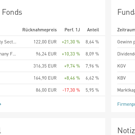
n Fonds
Fund
Rücknahmepreis
Perf. 1J
Anteil
Zeitrau
onemarkets UC Equity Sectors Fund M
122,00 EUR
+21,30 %
8,64 %
Gewinn p
Fidelity Funds - Germany Fund A-Euro
96,24 EUR
+10,33 %
8,09 %
Dividend
316,35 EUR
+9,74 %
7,96 %
KGV
164,90 EUR
+8,46 %
6,62 %
KBV
86,00 EUR
-17,30 %
5,95 %
Marktkap
Firmenpr
l
Noti