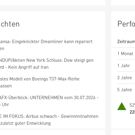
ichten
Perf
hansa: Eingeknickter Dreamliner kann repariert
Zeitrau
en
1 Monat
DUP/Aktien New York Schluss: Dow steigt gen
1 Jahr
d - Kein Angriff auf Iran
3 Jahre
nstes Modell von Boeings 737-Max-Reihe
lassen
5 Jahre
AFX-Überblick: UNTERNEHMEN vom 30.07.2026 -
5 Uhr
52
22
E IM FOKUS: Airbus schwach - Gewinnmitnahmen
zuletzt guter Entwicklung