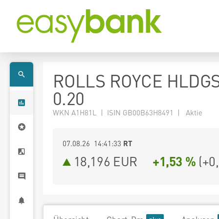
ROLLS ROYCE HLDGS
0.20
WKN A1H81L | ISIN GB00B63H8491 | Aktie
07.08.26 14:41:33
RT
18,196
EUR
+1,53 %
(
+0