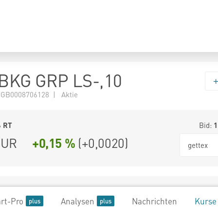
BKG GRP LS-,10
 GB0008706128 | Aktie
6
RT
Bid:
1
UR
+0,15 %
(
+0,0020
)
gettex
rt-Pro
Analysen
Nachrichten
Kurse