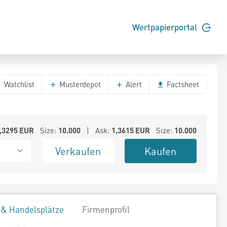
Wertpapierportal
Watchlist
Musterdepot
Alert
Factsheet
,3295
EUR
Size:
10.000
| Ask:
1,3615
EUR
Size:
10.000
Verkaufen
Kaufen
 & Handelsplätze
Firmenprofil