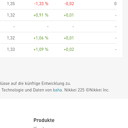
1,35
-1,33 %
-0,02
0
1,32
+0,91 %
+0,01
-
-
-
-
-
1,32
+1,06 %
+0,01
-
1,33
+1,09 %
+0,02
-
üsse auf die künftige Entwicklung zu.
. Technologie und Daten von
baha
. Nikkei 225 ©Nikkei Inc.
Produkte