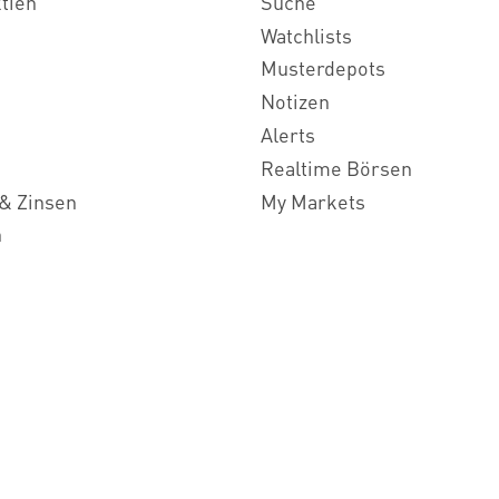
ktien
Suche
Watchlists
Musterdepots
Notizen
Alerts
Realtime Börsen
& Zinsen
My Markets
n