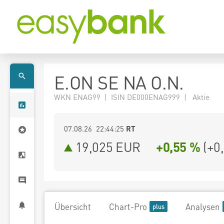
E.ON SE NA O.N.
WKN ENAG99 | ISIN DE000ENAG999 | Aktie
07.08.26 22:44:25
RT
19,025
EUR
+0,55 %
(
+0
Übersicht
Chart-Pro
Analysen