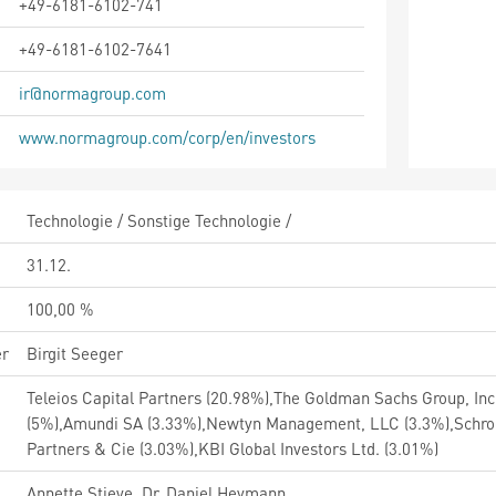
+49-6181-6102-741
+49-6181-6102-7641
ir@normagroup.com
www.normagroup.com/corp/en/investors
Technologie / Sonstige Technologie /
31.12.
100,00 %
er
Birgit Seeger
Teleios Capital Partners (20.98%),The Goldman Sachs Group, In
(5%),Amundi SA (3.33%),Newtyn Management, LLC (3.3%),Schrod
Partners & Cie (3.03%),KBI Global Investors Ltd. (3.01%)
Annette Stieve, Dr. Daniel Heymann