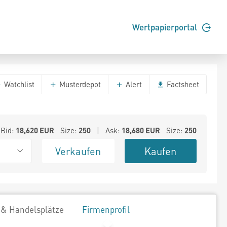
Wertpapierportal
Watchlist
Musterdepot
Alert
Factsheet
Bid:
18,620
EUR
Size:
250
| Ask:
18,680
EUR
Size:
250
Verkaufen
Kaufen
 & Handelsplätze
Firmenprofil