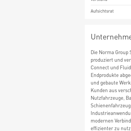
Aufsichtsrat
Unternehme
Die Norma Group S
produziert und ve
Connect und Fluid)
Endprodukte abged
und gebaute Werk
Kunden aus versch
Nutzfahrzeuge, B
Schienenfahrzeuge
Industrieanwendun
modernen Verbindu
effizienter zu nut