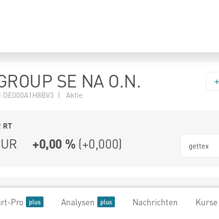
ROUP SE NA O.N.
 DE000A1H8BV3 | Aktie
2
RT
UR
+0,00 %
(
+0,000
)
gettex
rt-Pro
Analysen
Nachrichten
Kurse