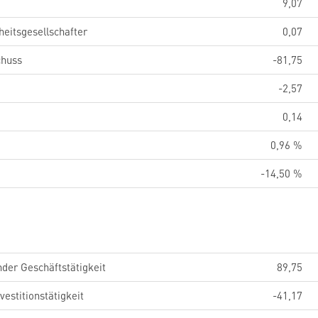
9,07
eitsgesellschafter
0,07
chuss
-81,75
-2,57
0,14
0,96 %
-14,50 %
der Geschäftstätigkeit
89,75
estitionstätigkeit
-41,17