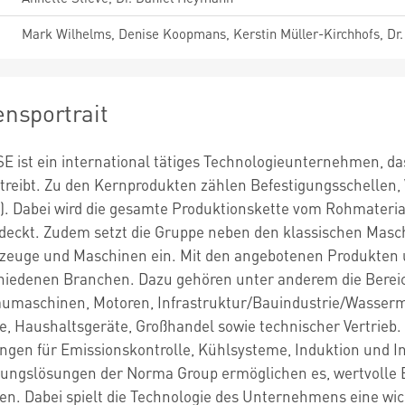
Mark Wilhelms, Denise Koopmans, Kerstin Müller-Kirchhofs, Dr. M
nsportrait
E ist ein international tätiges Technologieunternehmen, d
rtreibt. Zu den Kernprodukten zählen Befestigungsschellen
. Dabei wird die gesamte Produktionskette vom Rohmaterial 
eckt. Zudem setzt die Gruppe neben den klassischen Masc
zeuge und Maschinen ein. Mit den angebotenen Produkten 
iedenen Branchen. Dazu gehören unter anderem die Bereich
aumaschinen, Motoren, Infrastruktur/Bauindustrie/Wasse
, Haushaltsgeräte, Großhandel sowie technischer Vertrieb.
gen für Emissionskontrolle, Kühlsysteme, Induktion und Infr
ngslösungen der Norma Group ermöglichen es, wertvolle E
zen. Dabei spielt die Technologie des Unternehmens eine wic