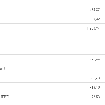
l
-
563,82
0,32
1.250,74
821,66
samt
-
-81,43
-18,10
 (EBT)
-99,53