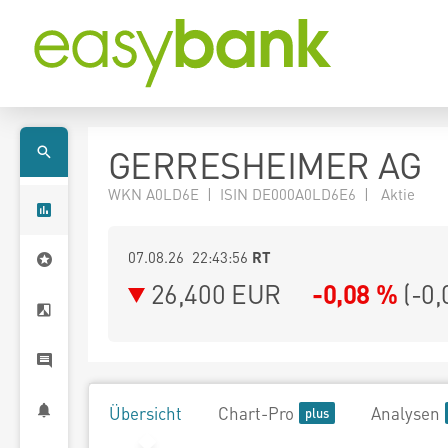
GERRESHEIMER AG
WKN A0LD6E | ISIN DE000A0LD6E6 | Aktie
07.08.26 22:43:56
RT
26,400
EUR
-0,08 %
(
-0,
Übersicht
Chart-Pro
Analysen