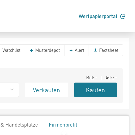
Wertpapierportal
Watchlist
Musterdepot
Alert
Factsheet
Bid:
-
| Ask:
-
Verkaufen
Kaufen
r
 & Handelsplätze
Firmenprofil