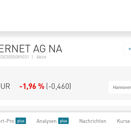
ERNET AG NA
 DE0005089031 | Aktie
UR
-1,96 %
(
-0,460
)
Hannove
rt-Pro
Analysen
Nachrichten
Kurse