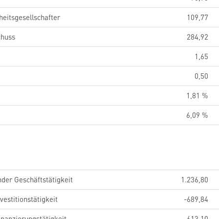
eitsgesellschafter
109,77
chuss
284,92
1,65
0,50
1,81 %
6,09 %
der Geschäftstätigkeit
1.236,80
estitionstätigkeit
-689,84
nanzierungstätigkeit
-613,10