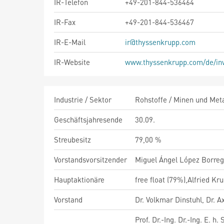
IR-Telefon
+49-201-844-536464
IR-Fax
+49-201-844-536467
IR-E-Mail
ir@thyssenkrupp.com
IR-Website
www.thyssenkrupp.com/de/in
Industrie / Sektor
Rohstoffe / Minen und Meta
Geschäftsjahresende
30.09.
Streubesitz
79,00 %
Vorstandsvorsitzender
Miguel Ángel López Borre
Hauptaktionäre
free float (79%),Alfried K
Vorstand
Dr. Volkmar Dinstuhl, Dr. 
Prof. Dr.-Ing. Dr.-Ing. E. h