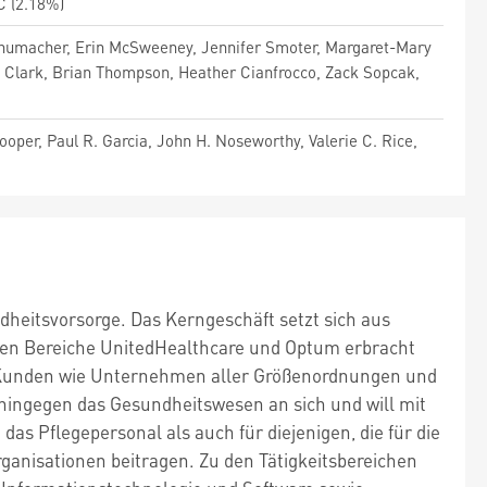
C (2.18%)
Schumacher, Erin McSweeney, Jennifer Smoter, Margaret-Mary
. Clark, Brian Thompson, Heather Cianfrocco, Zack Sopcak,
oper, Paul R. Garcia, John H. Noseworthy, Valerie C. Rice,
heitsvorsorge. Das Kerngeschäft setzt sich aus
den Bereiche UnitedHealthcare und Optum erbracht
on Kunden wie Unternehmen aller Größenordnungen und
 hingegen das Gesundheitswesen an sich und will mit
as Pflegepersonal als auch für diejenigen, die für die
anisationen beitragen. Zu den Tätigkeitsbereichen