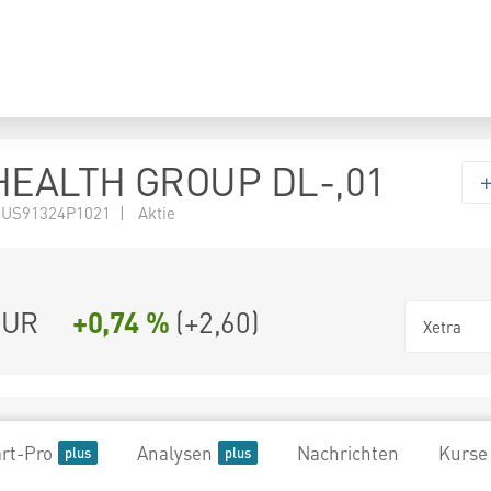
EALTH GROUP DL-,01
 US91324P1021 | Aktie
UR
+0,74 %
(
+2,60
)
Xetra
rt-Pro
Analysen
Nachrichten
Kurse