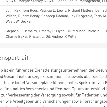
(2.34%),Morgan Stanley (2.34%),Geode Capital Management, LL
John Rex, Tom Roos, Patricia L. Lewis, Richard Mattera, Dan 
Wilson, Rupert Bondy, Sandeep Dadlani, Joy Fitzgerald, Terry M
Wyatt W. Decker
Stephen J. Hemsley, Timothy P. Flynn, Bill McNabb, Michele J. Ho
Charlie Baker, Kristen L. Gil, Andrew P. Witty
nsportrait
p ist ein führendes Dienstleistungsunternehmen der Gesund
d Gesundheitsfürsorge zusammen, die jeweils über die bei
lthcare bietet Vorsorgepläne für ein breites Spektrum v
e für staatlich Versicherte und Rentner. Optum unterstützt
zur Verbesserung der Versorgung sowohl für Patienten und d
en wie Arbeitgeber und Versicherungen sowie Forschungsorg