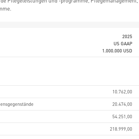
de Pflegeleistungen und -programme, Pflegemanagement, I
amme.
2025
US GAAP
1.000.000
USD
10.762,00
gensgegenstände
20.474,00
54.251,00
218.999,00