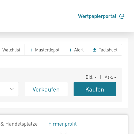
Wertpapierportal
Watchlist
Musterdepot
Alert
Factsheet
Bid:
-
| Ask:
-
Verkaufen
Kaufen
 & Handelsplätze
Firmenprofil