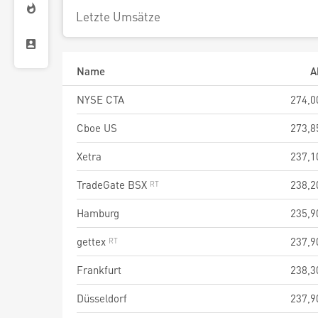
Letzte Umsätze
Name
A
NYSE CTA
274,0
Cboe US
273,8
Xetra
237,1
TradeGate BSX
238,2
Hamburg
235,9
gettex
237,9
Frankfurt
238,3
Düsseldorf
237,9