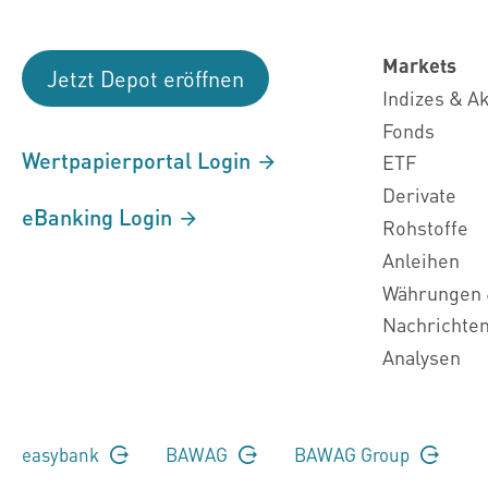
Markets
Jetzt Depot eröffnen
Indizes & A
Fonds
Wertpapierportal Login
ETF
Derivate
eBanking Login
Rohstoffe
Anleihen
Währungen 
Nachrichte
Analysen
easybank
BAWAG
BAWAG Group