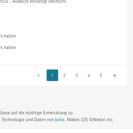
26 - Ausblick bestätigt (deutsch)
s halten
s halten
1
2
3
4
5
üsse auf die künftige Entwicklung zu.
. Technologie und Daten von
baha
. Nikkei 225 ©Nikkei Inc.