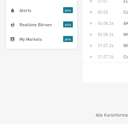
07:01
EQ
Alerts
05:50
Co
04.08.26
AK
Realtime Börsen
03.08.26
WO
My Markets
31.07.26
WO
31.07.26
Co
Alle Kursinforma