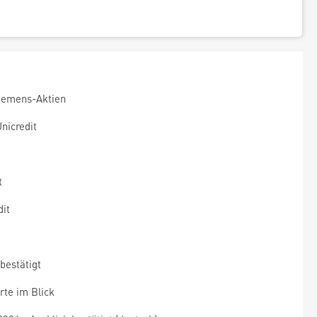
Siemens-Aktien
nicredit
t
it
bestätigt
rte im Blick