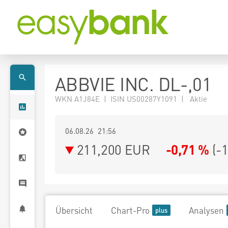
ABBVIE INC. DL-,01
WKN A1J84E | ISIN US00287Y1091 | Aktie
06.08.26 21:56
211,200
EUR
-0,71 %
(
-
Übersicht
Chart-Pro
Analysen