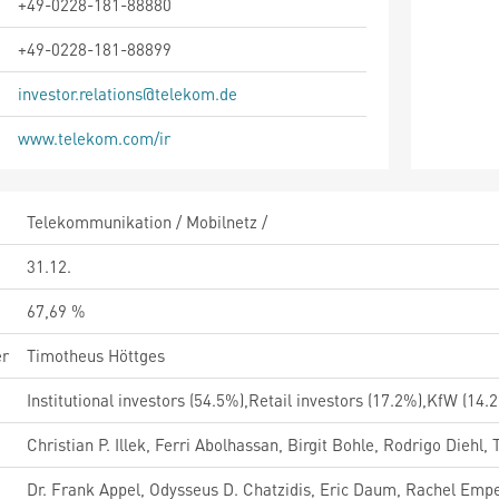
+49-0228-181-88880
+49-0228-181-88899
investor.relations@telekom.de
www.telekom.com/ir
Telekommunikation / Mobilnetz /
31.12.
67,69 %
er
Timotheus Höttges
Institutional investors (54.5%),Retail investors (17.2%),KfW (14
Christian P. Illek, Ferri Abolhassan, Birgit Bohle, Rodrigo Die
Dr. Frank Appel, Odysseus D. Chatzidis, Eric Daum, Rachel Empe