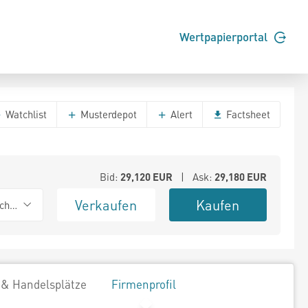
Wertpapierportal
Watchlist
Musterdepot
Alert
Factsheet
Bid:
29,120
EUR
| Ask:
29,180
EUR
Verkaufen
Kaufen
chwarz
 & Handelsplätze
Firmenprofil