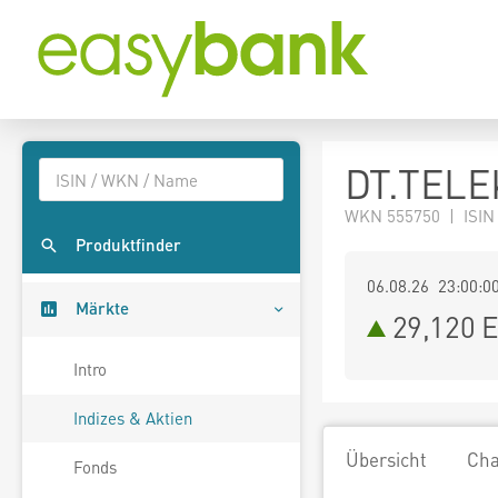
DT.TELE
WKN 555750 | ISIN
Produktfinder
06.08.26 23:00:0
Märkte
29,120
E
Intro
Indizes & Aktien
Übersicht
Cha
Fonds