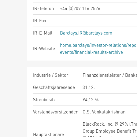
IR-Telefon
+44 (0)207 116 2526
IR-Fax
-
IR-E-Mail
Barclays.IR@barclays.com
home.barclays/investor-relations/repo
IR-Website
events/financial-results-archive
Industrie / Sektor
Finanzdienstleister / Bank
Geschäftsjahresende
31.12.
Streubesitz
94,12 %
Vorstandsvorsitzender
C.S. Venkatakrishnan
BlackRock, Inc. (9.29%),T
Group Employee Benefit T
Hauptaktionäre