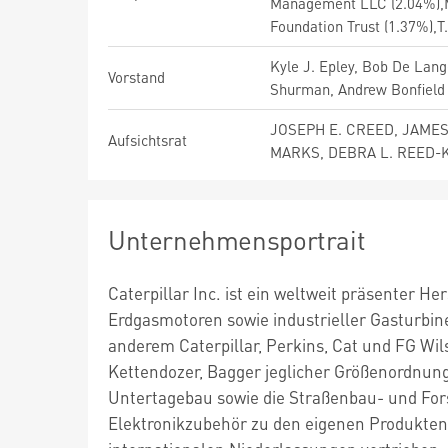
Management LLC (2.04%),Mo
Foundation Trust (1.37%),T.
Kyle J. Epley, Bob De Lang
Vorstand
Shurman, Andrew Bonfield
JOSEPH E. CREED, JAMES
Aufsichtsrat
MARKS, DEBRA L. REED-K
Unternehmensportrait
Caterpillar Inc. ist ein weltweit präsenter H
Erdgasmotoren sowie industrieller Gasturbi
anderem Caterpillar, Perkins, Cat und FG Wi
Kettendozer, Bagger jeglicher Größenordnun
Untertagebau sowie die Straßenbau- und Fors
Elektronikzubehör zu den eigenen Produkten.