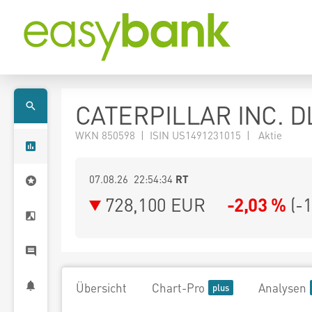
CATERPILLAR INC. D
WKN 850598 | ISIN US1491231015 | Aktie
07.08.26 22:54:34
RT
728,100
EUR
-2,03 %
(
-
Übersicht
Chart-Pro
Analysen