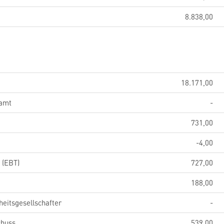
8.838,00
18.171,00
samt
-
731,00
-4,00
 (EBT)
727,00
188,00
eitsgesellschafter
-
chuss
539,00