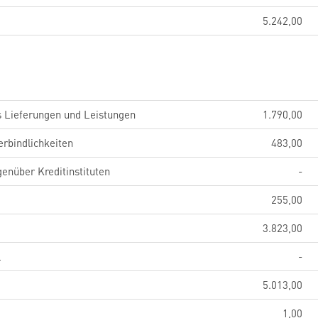
5.242,00
s Lieferungen und Leistungen
1.790,00
erbindlichkeiten
483,00
genüber Kreditinstituten
-
255,00
3.823,00
l
-
5.013,00
1,00