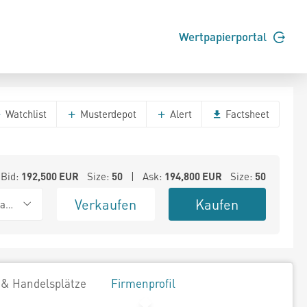
Wertpapierportal
Watchlist
Musterdepot
Alert
Factsheet
Bid:
192,500
EUR
Size:
50
| Ask:
194,800
EUR
Size:
50
Verkaufen
Kaufen
ank (Baadex)
 & Handelsplätze
Firmenprofil