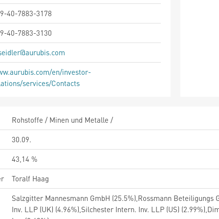
9-40-7883-3178
9-40-7883-3130
seidler@aurubis.com
w.aurubis.com/en/investor-
lations/services/Contacts
Rohstoffe / Minen und Metalle /
30.09.
43,14 %
er
Toralf Haag
Salzgitter Mannesmann GmbH (25.5%),Rossmann Beteiligungs G
Inv. LLP (UK) (4.96%),Silchester Intern. Inv. LLP (US) (2.99%),D