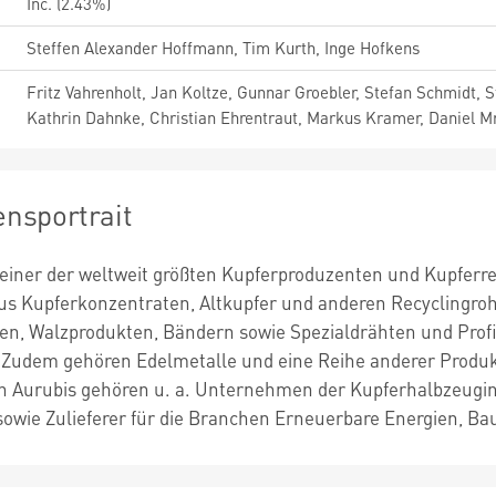
Inc. (2.43%)
Steffen Alexander Hoffmann, Tim Kurth, Inge Hofkens
Fritz Vahrenholt, Jan Koltze, Gunnar Groebler, Stefan Schmidt, 
Kathrin Dahnke, Christian Ehrentraut, Markus Kramer, Daniel M
nsportrait
t einer der weltweit größten Kupferproduzenten und Kupferr
s Kupferkonzentraten, Altkupfer und anderen Recyclingroh
n, Walzprodukten, Bändern sowie Spezialdrähten und Prof
. Zudem gehören Edelmetalle und eine Reihe anderer Produk
 Aurubis gehören u. a. Unternehmen der Kupferhalbzeugindu
sowie Zulieferer für die Branchen Erneuerbare Energien, Ba