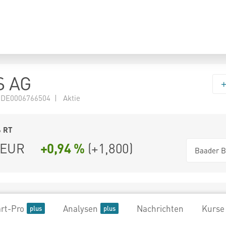
S AG
 DE0006766504 | Aktie
6
RT
EUR
+0,94 %
(
+1,800
)
Baader B
rt-Pro
Analysen
Nachrichten
Kurse