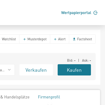
Wertpapierportal
Watchlist
Musterdepot
Alert
Factsheet
Bid:
-
| Ask:
-
Verkaufen
Kaufen
ank (Baadex)
 & Handelsplätze
Firmenprofil