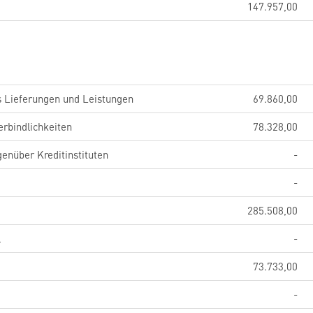
147.957,00
s Lieferungen und Leistungen
69.860,00
erbindlichkeiten
78.328,00
genüber Kreditinstituten
-
-
285.508,00
l
-
73.733,00
-