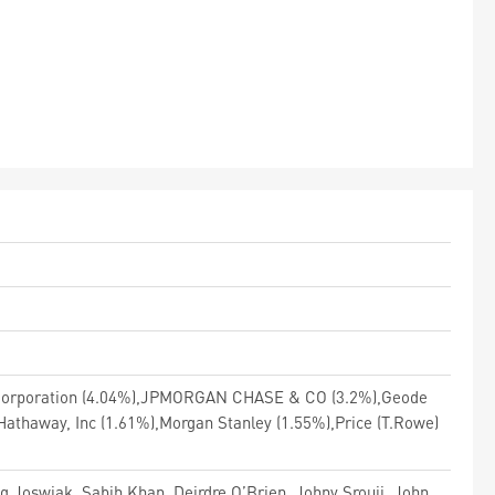
et Corporation (4.04%),JPMORGAN CHASE & CO (3.2%),Geode
athaway, Inc (1.61%),Morgan Stanley (1.55%),Price (T.Rowe)
 Joswiak, Sabih Khan, Deirdre O’Brien, Johny Srouji, John