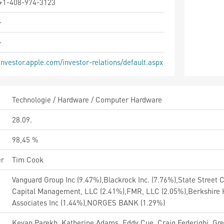
+1-408-974-3123
-
-
investor.apple.com/investor-relations/default.aspx
Technologie / Hardware / Computer Hardware
28.09.
98,45 %
er
Tim Cook
Vanguard Group Inc (9.47%),Blackrock Inc. (7.76%),State Stre
Capital Management, LLC (2.41%),FMR, LLC (2.05%),Berkshire H
Associates Inc (1.44%),NORGES BANK (1.29%)
Kevan Parekh, Katherine Adams, Eddy Cue, Craig Federighi, Greg