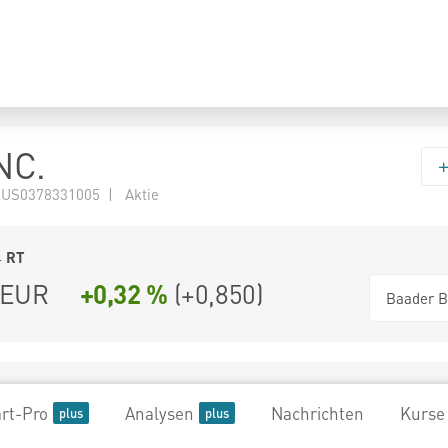
NC.
 US0378331005 | Aktie
4
RT
EUR
+0,32 %
(
+0,850
)
Baader B
rt-Pro
Analysen
Nachrichten
Kurse