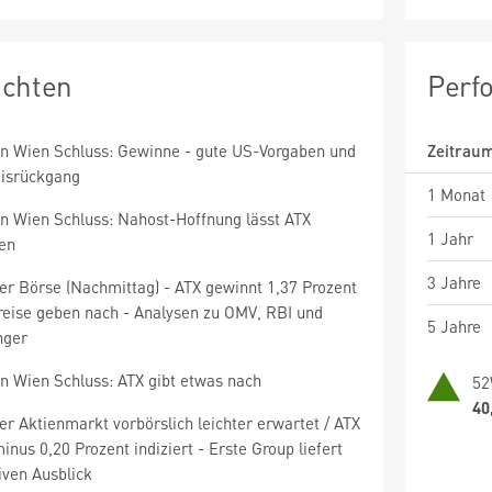
ichten
Perf
en Wien Schluss: Gewinne - gute US-Vorgaben und
Zeitrau
eisrückgang
1 Monat
en Wien Schluss: Nahost-Hoffnung lässt ATX
1 Jahr
gen
3 Jahre
er Börse (Nachmittag) - ATX gewinnt 1,37 Prozent
preise geben nach - Analysen zu OMV, RBI und
5 Jahre
nger
n Wien Schluss: ATX gibt etwas nach
52
40
r Aktienmarkt vorbörslich leichter erwartet / ATX
inus 0,20 Prozent indiziert - Erste Group liefert
iven Ausblick