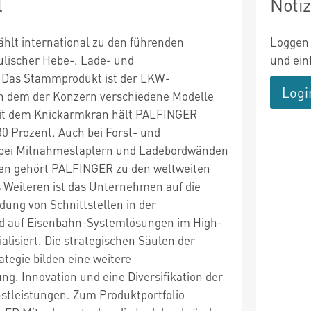
l
Noti
ählt international zu den führenden
Loggen 
ulischer Hebe-. Lade- und
und ein
 Das Stammprodukt ist der LKW-
Logi
n dem der Konzern verschiedene Modelle
 mit dem Knickarmkran hält PALFINGER
30 Prozent. Auch bei Forst- und
 bei Mitnahmestaplern und Ladebordwänden
en gehört PALFINGER zu den weltweiten
 Weiteren ist das Unternehmen auf die
dung von Schnittstellen in der
nd auf Eisenbahn-Systemlösungen im High-
alisiert. Die strategischen Säulen der
egie bilden eine weitere
ung. Innovation und eine Diversifikation der
stleistungen. Zum Produktportfolio