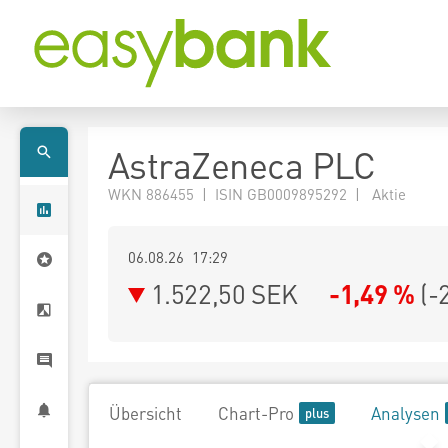
AstraZeneca PLC
WKN 886455 | ISIN GB0009895292 | Aktie
06.08.26 17:29
1.522,50
SEK
-1,49 %
(
-
Übersicht
Chart-Pro
Analysen