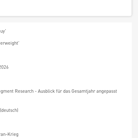
uy'
erweight'
 2026
egment Research - Ausblick für das Gesamtjahr angepasst
(deutsch)
ran-Krieg