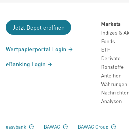
Markets
Jetzt Depot eröffnen
Indizes & A
Fonds
Wertpapierportal Login
ETF
Derivate
eBanking Login
Rohstoffe
Anleihen
Währungen 
Nachrichte
Analysen
easybank
BAWAG
BAWAG Group