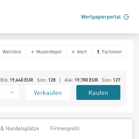
Wertpapierportal
Watchlist
Musterdepot
Alert
Factsheet
Bid:
19,640
EUR
Size:
128
| Ask:
19,780
EUR
Size:
127
Verkaufen
Kaufen
r
 & Handelsplätze
Firmenprofil