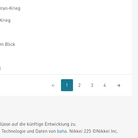
Iran-Krieg
-Krieg
im Blick
t
1
2
3
4
üsse auf die künftige Entwicklung zu.
. Technologie und Daten von
baha
. Nikkei 225 ©Nikkei Inc.