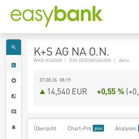
K+S AG NA O.N.
WKN KSAG88 | ISIN DE000KSAG888 | Aktie
07.08.26 08:19
14,540
EUR
+0,55 %
(
+0
Übersicht
Chart-Pro
Analysen