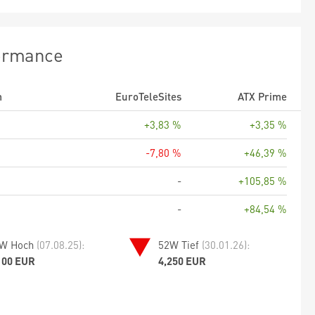
ormance
m
EuroTeleSites
ATX Prime
+3,83 %
+3,35 %
-7,80 %
+46,39 %
-
+105,85 %
-
+84,54 %
W Hoch
(07.08.25):
52W Tief
(30.01.26):
100 EUR
4,250 EUR