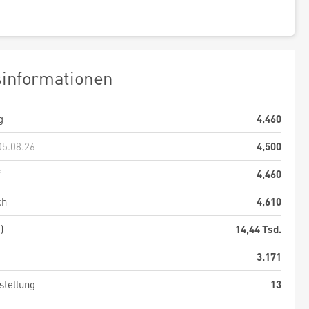
sinformationen
g
4,460
05.08.26
4,500
f
4,460
ch
4,610
)
14,44 Tsd.
3.171
stellung
13