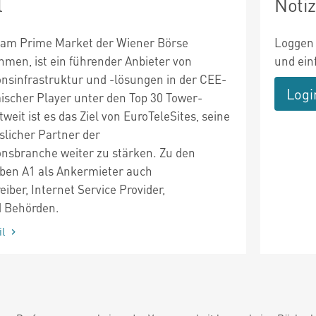
l
Noti
n am Prime Market der Wiener Börse
Loggen 
hmen, ist ein führender Anbieter von
und ein
sinfrastruktur und -lösungen in der CEE-
Logi
äischer Player unter den Top 30 Tower-
it ist es das Ziel von EuroTeleSites, seine
sslicher Partner der
nsbranche weiter zu stärken. Zu den
ben A1 als Ankermieter auch
iber, Internet Service Provider,
 Behörden.
il