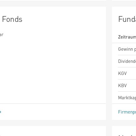
n Fonds
Fund
ar
Zeitrau
Gewinn p
Dividend
KGV
KBV
Marktkap
Firmenpr