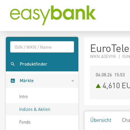
EuroTele
WKN A3EVYK | ISIN
Produktfinder
06.08.26 15:53
Märkte
4,610
E
Intro
Indizes & Aktien
Übersicht
Cha
Fonds