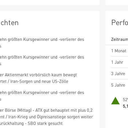
ichten
Perf
zehn größten Kursgewinner und -verlierer des
Zeitrau
s
1 Monat
zehn größten Kursgewinner und -verlierer des
1 Jahr
s
3 Jahre
er Aktienmarkt vorbörslich kaum bewegt
rtet / Iran-Sorgen und neue US-Zölle
5 Jahre
zehn größten Kursgewinner und -verlierer des
s
52
5,
r Börse (Mittag) - ATX gut behauptet mit plus 0,2
nt / Iran-Krieg und Ölpreisanstiege sorgen weiter
Zurückhaltung - SBO stark gesucht