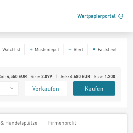
Wertpapierportal
Watchlist
Musterdepot
Alert
Factsheet
Bid:
4,550
EUR
Size:
2.079
| Ask:
4,680
EUR
Size:
1.200
Verkaufen
Kaufen
 & Handelsplätze
Firmenprofil