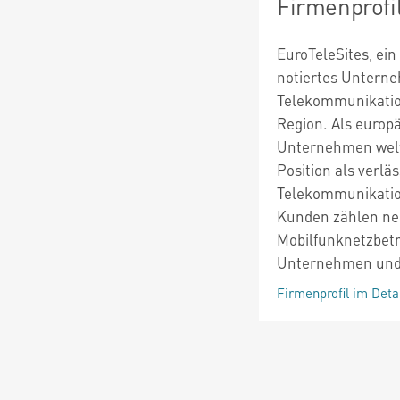
Firmenprofi
EuroTeleSites, ei
notiertes Unterne
Telekommunikation
Region. Als europ
Unternehmen weltwe
Position als verlä
Telekommunikatio
Kunden zählen ne
Mobilfunknetzbetre
Unternehmen und
Firmenprofil im Deta