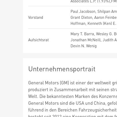
Associates L.P. (1.93%),FM
Paul Jacobson, Shilpan Ami
Vorstand
Grant Dixton, Aaron Feinber
Hoffman, Kenneth (Ken) E. 
Mary T. Barra, Wesley G. Bu
Aufsichtsrat
Jonathan McNeill, Judith A
Devin N. Wenig
Unternehmensportrait
General Motors (GM) ist einer der weltweit
produziert in Zusammenarbeit mit seinen str
Welt. Die bekanntesten Marken des Konzerns 
General Motors sind die USA und China, gefol
führend in den Bereichen Fahrzeugsicherheit
besteht seit 2012 eine Kooperation mit dem 