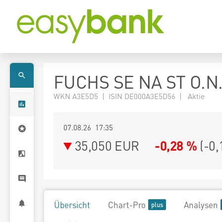
FUCHS SE NA ST O.N
WKN A3E5D5 | ISIN DE000A3E5D56 | Aktie
07.08.26 17:35
35,050
EUR
-0,28 %
(
-0,
Übersicht
Chart-Pro
Analysen